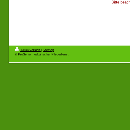
Bitte beac
Druckversion
|
Sitemap
© ProSenio medizinscher Pflegedienst