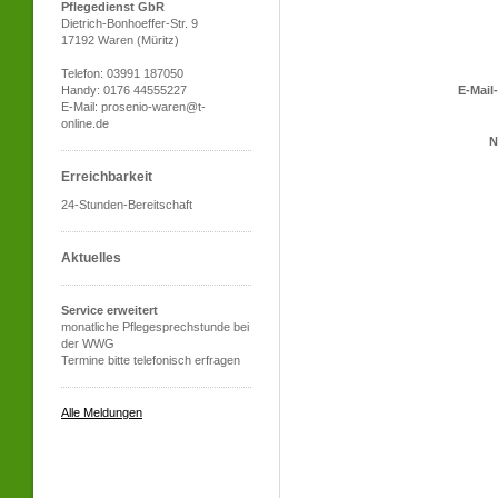
Pflegedienst GbR
Dietrich-Bonhoeffer-Str. 9
17192 Waren (Müritz)
Telefon: 03991 187050
E-Mail
Handy: 0176 44555227
E-Mail: prosenio-waren@t-
online.de
N
Erreichbarkeit
24-Stunden-Bereitschaft
Aktuelles
Service erweitert
monatliche Pflegesprechstunde bei
der WWG
Termine bitte telefonisch erfragen
Alle Meldungen